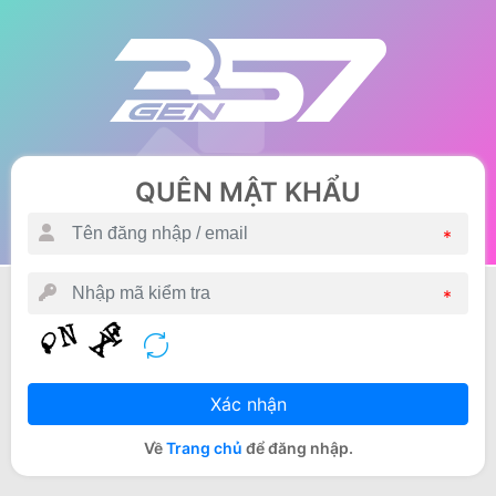
QUÊN MẬT KHẨU
*
*
Xác nhận
Về
Trang chủ
để đăng nhập.